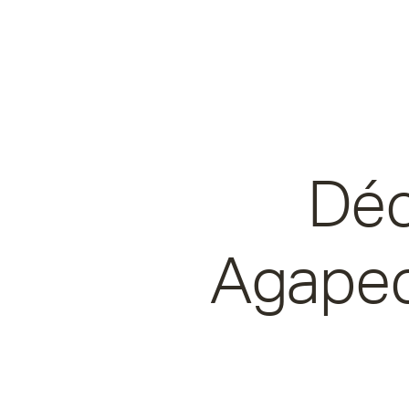
Déc
Agapec