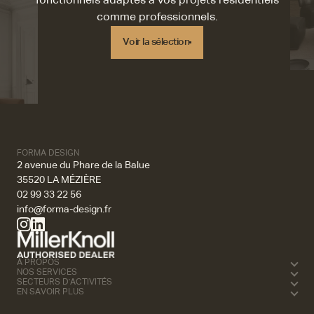
fonctionnels adaptés à vos projets résidentiels
comme professionnels.
Voir la sélection
Voir la sélection
FORMA DESIGN
2 avenue du Phare de la Balue
35520 LA MÉZIÈRE
02 99 33 22 56
info@forma-design.fr
À PROPOS
NOS SERVICES
SECTEURS D'ACTIVITÉS
EN SAVOIR PLUS