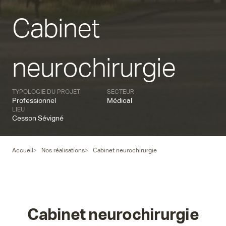
Cabinet
neurochirurgie
TYPOLOGIE DU PROJET
SECTEUR
Professionnel
Médical
LIEU
Cesson Sévigné
Accueil
Nos réalisations
Cabinet neurochirurgie
Cabinet neurochirurgie