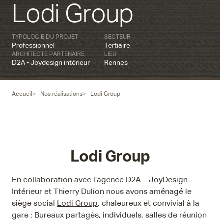
Lodi Group
TYPOLOGIE DU PROJET
SECTEUR
Professionnel
Tertiaire
ARCHITECTE PARTENAIRE
LIEU
D2A - Joydesign intérieur
Rennes
Accueil
Nos réalisations
Lodi Group
Lodi Group
En collaboration avec l’agence
D2A – JoyDesign
Intérieur et Thierry Dulion n
ous avons aménagé le
siège social
Lodi Group
, chaleureux et convivial à la
gare : Bureaux partagés, individuels, salles de réunion