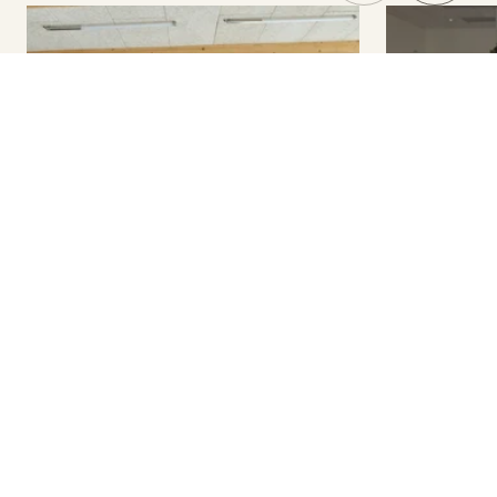
PUBLIC / PROFESSIONNEL
2026
PUBLIC / ÉDUCA
Pôle socio culturel
Universités 