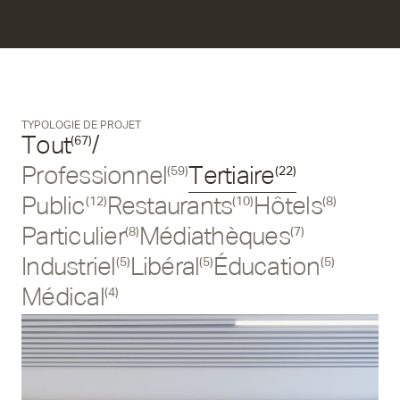
TYPOLOGIE DE PROJET
Tout
/
(67)
Professionnel
Tertiaire
(59)
(22)
Public
Restaurants
Hôtels
(12)
(10)
(8)
Particulier
Médiathèques
(8)
(7)
Industriel
Libéral
Éducation
(5)
(5)
(5)
Médical
(4)